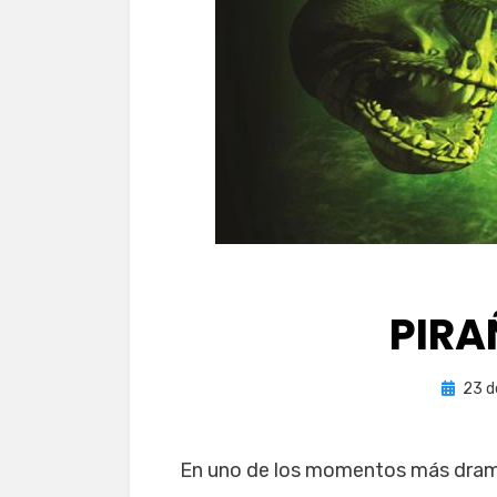
PIR
Publica
por
23 d
P
el
En uno de los momentos más dramá