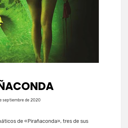
AÑACONDA
da
e septiembre de 2020
eliDeTarde
ticos de «Pirañaconda», tres de sus