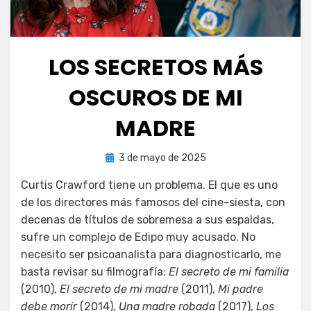
LOS SECRETOS MÁS
OSCUROS DE MI
MADRE
Publicada
por
3 de mayo de 2025
PeliDeTarde
el
Curtis Crawford tiene un problema. El que es uno
de los directores más famosos del cine-siesta, con
decenas de títulos de sobremesa a sus espaldas,
sufre un complejo de Edipo muy acusado. No
necesito ser psicoanalista para diagnosticarlo, me
basta revisar su filmografía:
El secreto de mi familia
(2010),
El secreto de mi madre
(2011),
Mi padre
debe morir
(2014),
Una madre robada
(2017),
Los