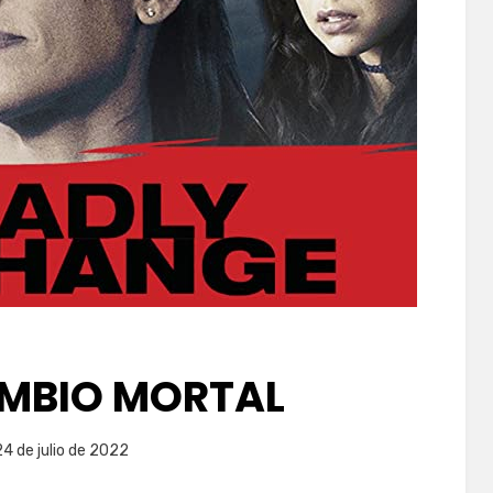
MBIO MORTAL
licada
por
24 de julio de 2022
PeliDeTarde