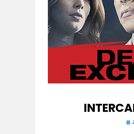
INTERCA
Pub
el