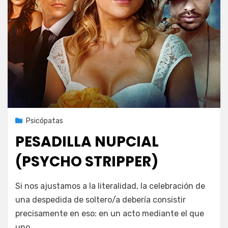
Publicada
20 de octubre de 2021
Psicópatas
el
PESADILLA NUPCIAL
(PSYCHO STRIPPER)
en
por
Deja un comentario
PeliDeTarde
Si nos ajustamos a la literalidad, la celebración de
PESADILLA
una despedida de soltero/a debería consistir
NUPCIAL
precisamente en eso: en un acto mediante el que
(PSYCHO
STRIPPER)
uno…