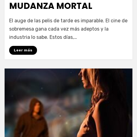
MUDANZA MORTAL
en
por
2 comentarios
PeliDeTarde
El auge de las pelis de tarde es imparable. El cine de
MUDANZA
sobremesa gana cada vez más adeptos y la
MORTAL
industria lo sabe. Estos días,…
Leer más