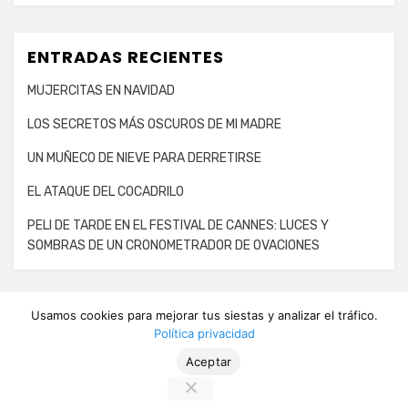
ENTRADAS RECIENTES
MUJERCITAS EN NAVIDAD
LOS SECRETOS MÁS OSCUROS DE MI MADRE
UN MUÑECO DE NIEVE PARA DERRETIRSE
EL ATAQUE DEL COCADRILO
PELI DE TARDE EN EL FESTIVAL DE CANNES: LUCES Y
SOMBRAS DE UN CRONOMETRADOR DE OVACIONES
Usamos cookies para mejorar tus siestas y analizar el tráfico.
Tweets by PeliDeTarde
Política privacidad
Aceptar
Aviso legal
–
Política de privacidad
Tema Amphibious de
TemplatePocket
⋅
Funciona con
WordPress