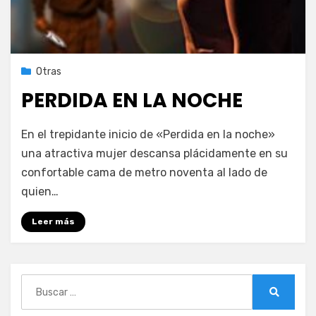
Publicada
18 de septiembre de 2020
Otras
el
PERDIDA EN LA NOCHE
en
por
1 comentario
PeliDeTarde
En el trepidante inicio de «Perdida en la noche»
PERDIDA
una atractiva mujer descansa plácidamente en su
EN
confortable cama de metro noventa al lado de
LA
NOCHE
quien…
Leer más
Buscar:
Buscar