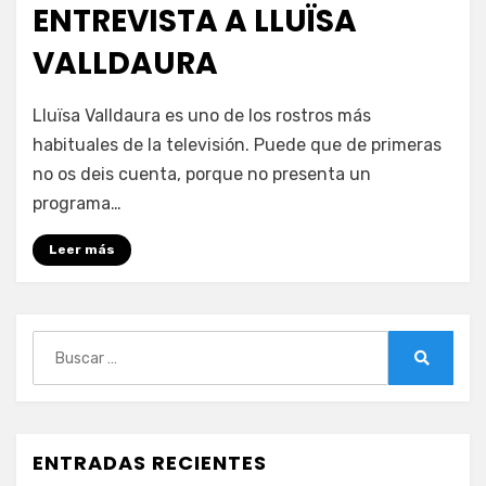
ENTREVISTA A LLUÏSA
VALLDAURA
en
por
Deja un comentario
PeliDeTarde
Lluïsa Valldaura es uno de los rostros más
ENTREVISTA
habituales de la televisión. Puede que de primeras
A
no os deis cuenta, porque no presenta un
LLUÏSA
VALLDAURA
programa…
Leer más
Buscar:
Buscar
ENTRADAS RECIENTES