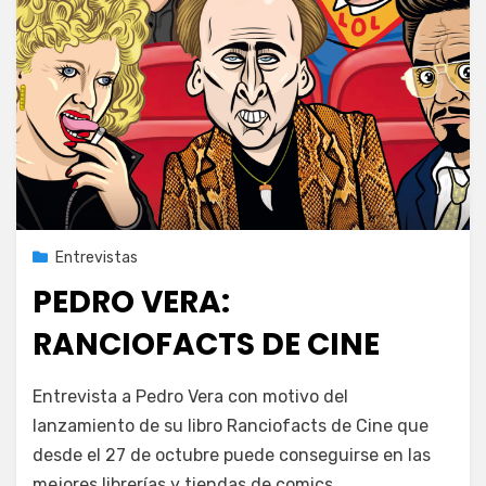
Publicada
2 de noviembre de 2022
Entrevistas
el
PEDRO VERA:
RANCIOFACTS DE CINE
en
por
Deja un comentario
PeliDeTarde
Entrevista a Pedro Vera con motivo del
PEDRO
lanzamiento de su libro Ranciofacts de Cine que
VERA:
desde el 27 de octubre puede conseguirse en las
RANCIOFACTS
DE
mejores librerías y tiendas de comics