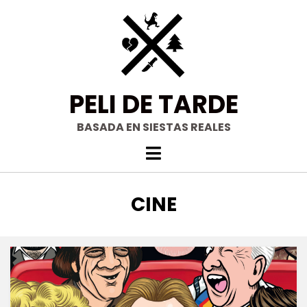
Saltar
al
contenido
PELI DE TARDE
BASADA EN SIESTAS REALES
ETIQUETA
:
CINE