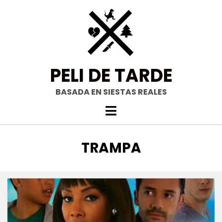
Saltar
al
contenido
PELI DE TARDE
BASADA EN SIESTAS REALES
ETIQUETA
:
TRAMPA