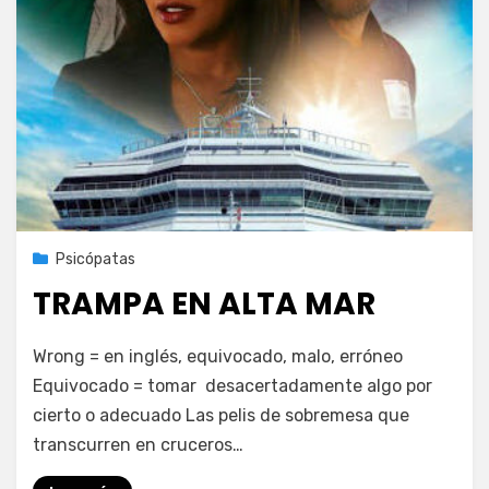
Publicada
3 de octubre de 2020
Psicópatas
el
TRAMPA EN ALTA MAR
en
por
Deja un comentario
PeliDeTarde
Wrong = en inglés, equivocado, malo, erróneo
TRAMPA
Equivocado = tomar desacertadamente algo por
EN
cierto o adecuado Las pelis de sobremesa que
ALTA
MAR
transcurren en cruceros…