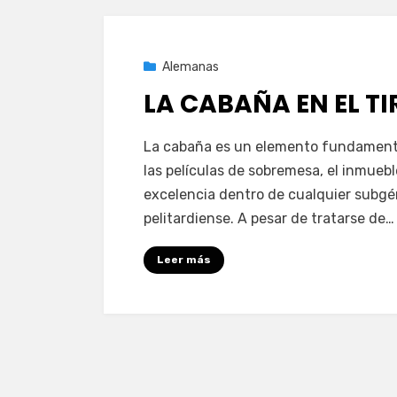
Publicada
17 de mayo de 2021
Alemanas
el
LA CABAÑA EN EL TI
en
por
1 comentario
PeliDeTarde
La cabaña es un elemento fundament
LA
las películas de sobremesa, el inmuebl
CABAÑA
excelencia dentro de cualquier subg
EN
pelitardiense. A pesar de tratarse de…
EL
TIROL
Leer más