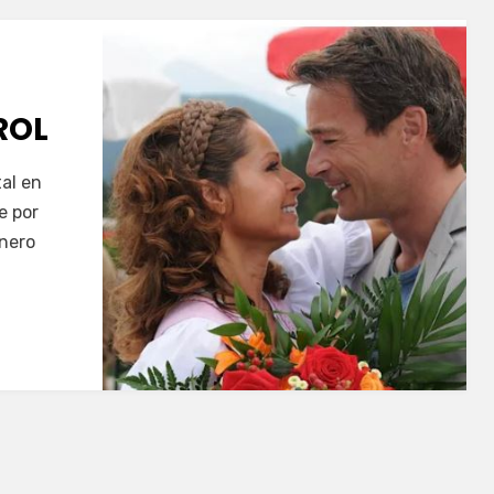
ROL
al en
e por
énero