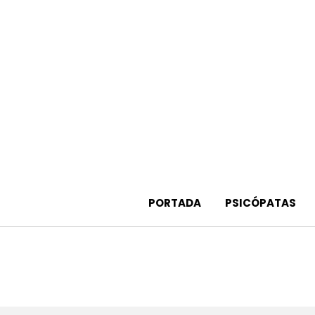
Saltar
al
contenido
PORTADA
PSICÓPATAS