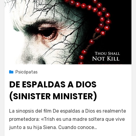
Publicada
17 de abril de 2022
Psicópatas
el
DE ESPALDAS A DIOS
(SINISTER MINISTER)
en
por
Deja un comentario
PeliDeTarde
La sinopsis del film De espaldas a Dios es realmente
DE
prometedora: «Trish es una madre soltera que vive
ESPALDAS
junto a su hija Siena. Cuando conoce…
A
DIOS