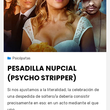
Publicada
20 de octubre de 2021
Psicópatas
el
PESADILLA NUPCIAL
(PSYCHO STRIPPER)
en
por
Deja un comentario
PeliDeTarde
Si nos ajustamos a la literalidad, la celebración de
PESADILLA
una despedida de soltero/a debería consistir
NUPCIAL
precisamente en eso: en un acto mediante el que
(PSYCHO
STRIPPER)
uno…