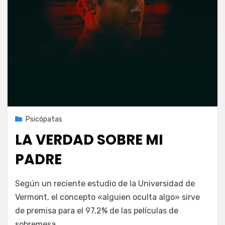
Publicada
5 de febrero de 2022
Psicópatas
el
LA VERDAD SOBRE MI
PADRE
en
por
Deja un comentario
PeliDeTarde
Según un reciente estudio de la Universidad de
LA
Vermont, el concepto «alguien oculta algo» sirve
VERDAD
de premisa para el 97,2% de las películas de
SOBRE
MI
sobremesa.…