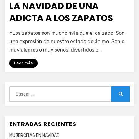
LA NAVIDAD DE UNA
ADICTA A LOS ZAPATOS
en
por
1 comentario
PeliDeTarde
«Los zapatos son mucho más que el calzado. Son
LA
una expresión de nuestro estado de ánimo. Son o
NAVIDAD
muy alegres o muy serios, divertidos o…
DE
UNA
Leer más
ADICTA
A
LOS
ZAPATOS
Buscar:
Buscar
ENTRADAS RECIENTES
MUJERCITAS EN NAVIDAD