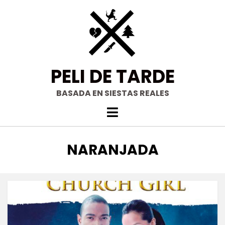
Saltar
al
contenido
PELI DE TARDE
BASADA EN SIESTAS REALES
ETIQUETA
:
NARANJADA