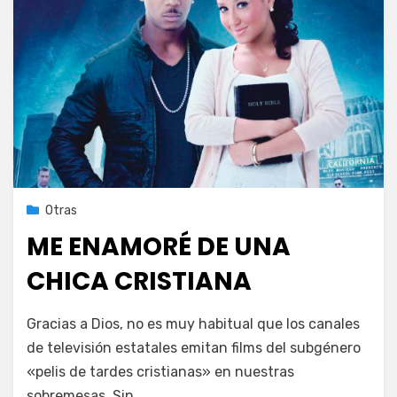
Publicada
24 de octubre de 2021
Otras
el
ME ENAMORÉ DE UNA
CHICA CRISTIANA
en
por
Deja un comentario
PeliDeTarde
Gracias a Dios, no es muy habitual que los canales
ME
de televisión estatales emitan films del subgénero
ENAMORÉ
«pelis de tardes cristianas» en nuestras
DE
UNA
sobremesas. Sin…