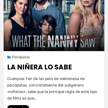
Publicada
21 de enero de 2023
Psicópatas
el
LA NIÑERA LO SABE
en
por
Deja un comentario
PeliDeTarde
Cualquier fan de las pelis de sobremesa de
LA
psicópatas, concretamente del subgénero
NIÑERA
«niñeras», sabe que la principal regla de este tipo
LO
SABE
de films es que…