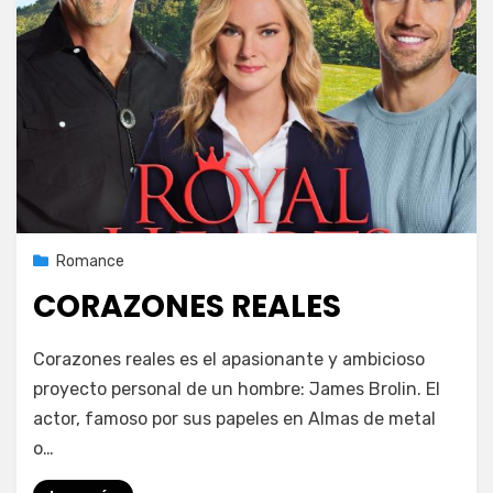
Publicada
25 de octubre de 2020
Romance
el
CORAZONES REALES
en
por
Deja un comentario
PeliDeTarde
Corazones reales es el apasionante y ambicioso
CORAZONES
proyecto personal de un hombre: James Brolin. El
REALES
actor, famoso por sus papeles en Almas de metal
o…