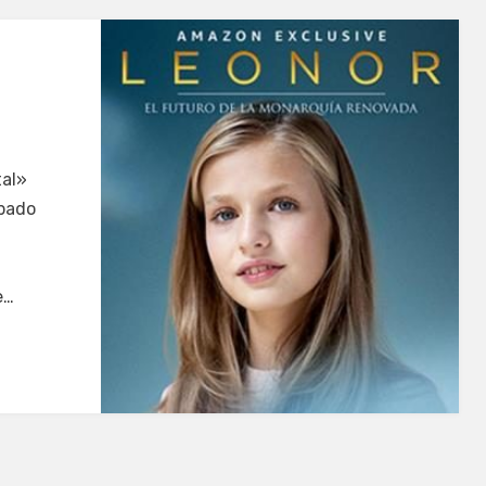
tal»
opado
e…