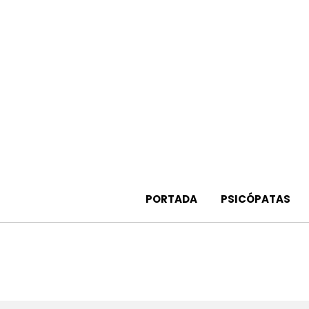
Saltar
al
contenido
PORTADA
PSICÓPATAS