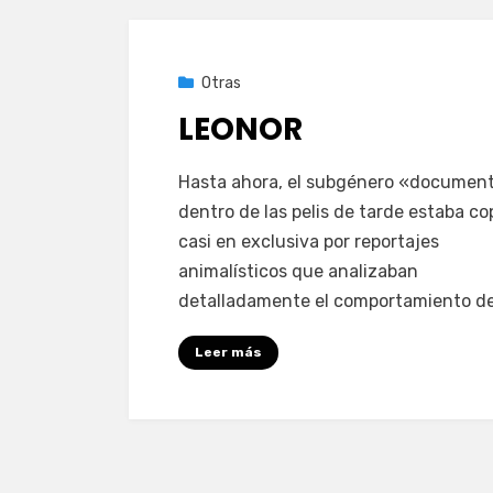
Publicada
14 de noviembre de 2020
Otras
el
LEONOR
en
por
1 comentario
PeliDeTarde
Hasta ahora, el subgénero «documen
LEONOR
dentro de las pelis de tarde estaba c
casi en exclusiva por reportajes
animalísticos que analizaban
detalladamente el comportamiento d
Leer más