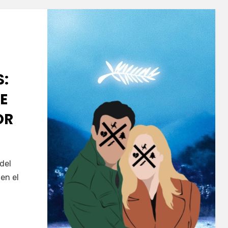
S:
E
OR
del
en el