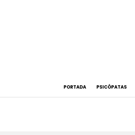
Saltar
al
contenido
PORTADA
PSICÓPATAS