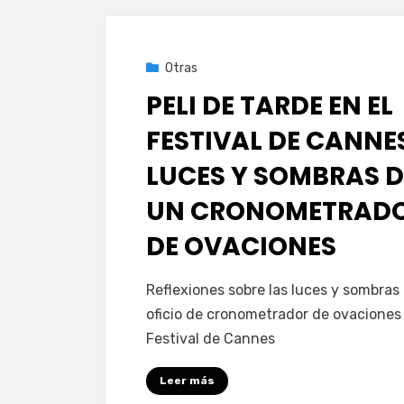
Publicada
2 de junio de 2024
Otras
el
PELI DE TARDE EN EL
FESTIVAL DE CANNE
LUCES Y SOMBRAS D
UN CRONOMETRAD
DE OVACIONES
en
por
Deja un comentario
PeliDeTarde
Reflexiones sobre las luces y sombras 
PELI
oficio de cronometrador de ovaciones 
DE
Festival de Cannes
TARDE
EN
Leer más
EL