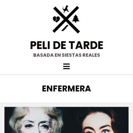
Saltar
al
contenido
PELI DE TARDE
BASADA EN SIESTAS REALES
ETIQUETA
:
ENFERMERA