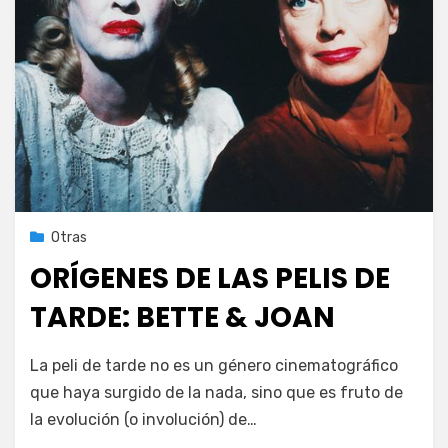
Publicada
22 de febrero de 2021
Otras
el
ORÍGENES DE LAS PELIS DE
TARDE: BETTE & JOAN
en
por
Deja un comentario
PeliDeTarde
La peli de tarde no es un género cinematográfico
ORÍGENES
que haya surgido de la nada, sino que es fruto de
DE
la evolución (o involución) de…
LAS
PELIS