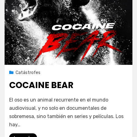
Publicada
31 de marzo de 2023
Catástrofes
el
COCAINE BEAR
en
por
Deja un comentario
PeliDeTarde
El oso es un animal recurrente en el mundo
COCAINE
audiovisual, y no solo en documentales de
BEAR
sobremesa, sino también en series y películas. Los
hay…