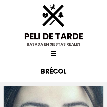
Saltar
al
contenido
PELI DE TARDE
BASADA EN SIESTAS REALES
ETIQUETA
:
BRÉCOL