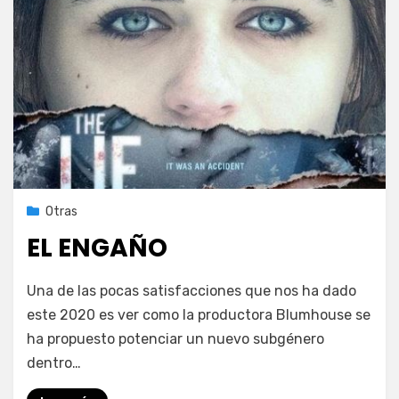
Publicada
14 de octubre de 2020
Otras
el
EL ENGAÑO
en
por
Deja un comentario
PeliDeTarde
Una de las pocas satisfacciones que nos ha dado
EL
este 2020 es ver como la productora Blumhouse se
ENGAÑO
ha propuesto potenciar un nuevo subgénero
dentro…