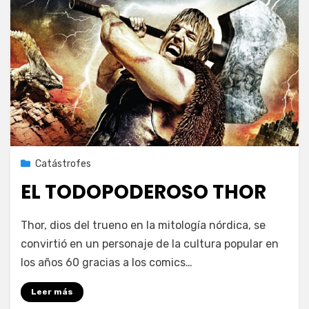
Publicada
27 de junio de 2021
Catástrofes
el
EL TODOPODEROSO THOR
en
por
1 comentario
PeliDeTarde
Thor, dios del trueno en la mitología nórdica, se
EL
convirtió en un personaje de la cultura popular en
TODOPODEROSO
los años 60 gracias a los comics…
THOR
Leer más