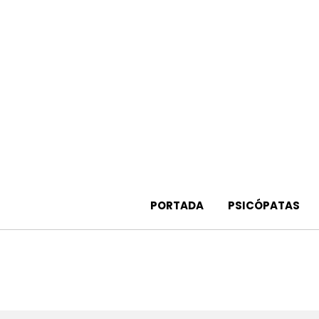
Saltar
al
contenido
PORTADA
PSICÓPATAS