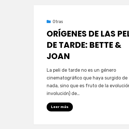
Publicada
22 de febrero de 2021
Otras
el
ORÍGENES DE LAS PE
DE TARDE: BETTE &
JOAN
en
por
Deja un comentario
PeliDeTarde
La peli de tarde no es un género
ORÍGENES
cinematográfico que haya surgido de 
DE
nada, sino que es fruto de la evolució
LAS
involución) de…
PELIS
DE
Leer más
TARDE:
BETTE
&