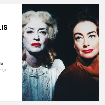
LIS
la
n (o