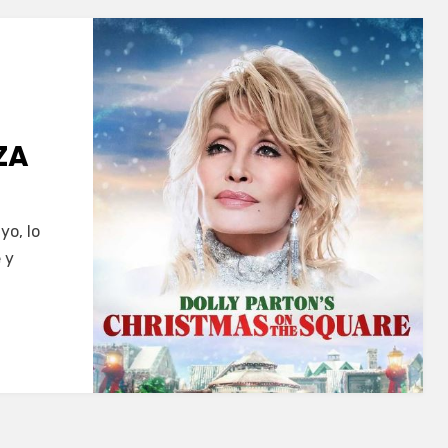
ZA
yo, lo
 y