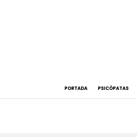
Saltar
al
contenido
PORTADA
PSICÓPATAS