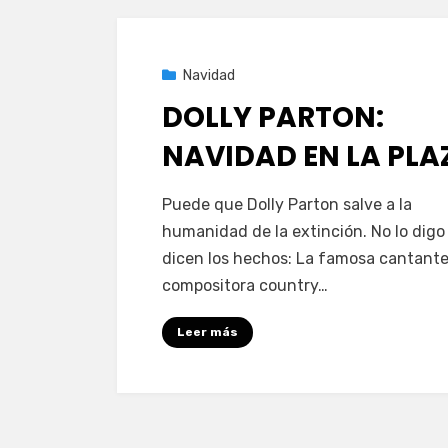
Publicada
26 de noviembre de 2020
Navidad
el
DOLLY PARTON:
NAVIDAD EN LA PLA
en
por
2 comentarios
PeliDeTarde
Puede que Dolly Parton salve a la
DOLLY
humanidad de la extinción. No lo digo 
PARTON:
dicen los hechos: La famosa cantante
NAVIDAD
compositora country…
EN
LA
Leer más
PLAZA