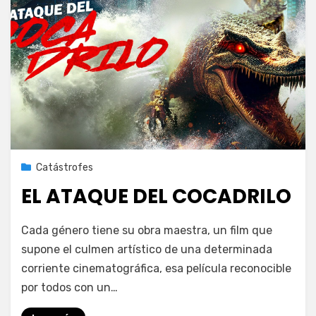
Publicada
12 de agosto de 2024
Catástrofes
el
EL ATAQUE DEL COCADRILO
en
por
Deja un comentario
PeliDeTarde
Cada género tiene su obra maestra, un film que
EL
supone el culmen artístico de una determinada
ATAQUE
corriente cinematográfica, esa película reconocible
DEL
COCADRILO
por todos con un…