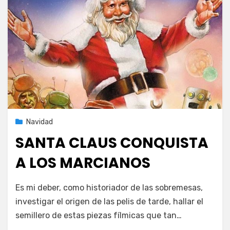
Publicada
8 de diciembre de 2020
Navidad
el
SANTA CLAUS CONQUISTA
A LOS MARCIANOS
en
por
Deja un comentario
PeliDeTarde
Es mi deber, como historiador de las sobremesas,
SANTA
investigar el origen de las pelis de tarde, hallar el
CLAUS
semillero de estas piezas fílmicas que tan…
CONQUISTA
A